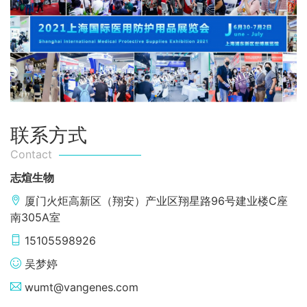
联系方式
Contact
志煊生物
厦门火炬高新区（翔安）产业区翔星路96号建业楼C座
南305A室
15105598926
吴梦婷
wumt@vangenes.com