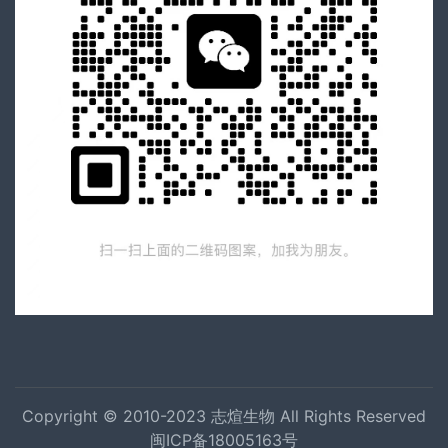
Copyright © 2010-2023
志煊生物
All Rights Reserved
闽ICP备18005163号